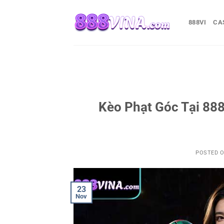
Skip
to
888VI
CA
content
Kèo Phạt Góc Tại 88
POSTED 
23
Nov