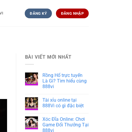
VI
ĐĂNG KÝ
ĐĂNG NHẬP
BÀI VIẾT MỚI NHẤT
Rồng Hổ trực tuyến
Là Gì? Tìm hiểu cùng
888vi
Tài xỉu online tại
888Vi có gì đặc biệt
Xóc Đĩa Online: Chơi
Game Đổi Thưởng Tại
888vi