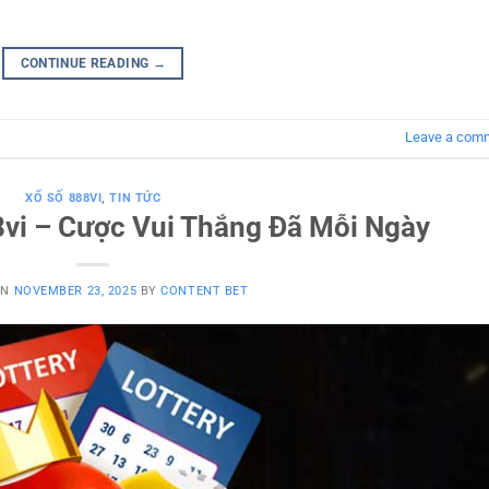
CONTINUE READING
→
Leave a com
XỔ SỐ 888VI
,
TIN TỨC
8vi – Cược Vui Thắng Đã Mỗi Ngày
ON
NOVEMBER 23, 2025
BY
CONTENT BET