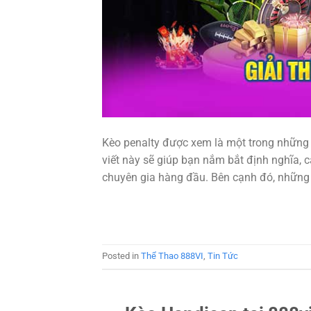
Kèo penalty được xem là một trong những h
viết này sẽ giúp bạn nắm bắt định nghĩa, 
chuyên gia hàng đầu. Bên cạnh đó, những 
Posted in
Thể Thao 888VI
,
Tin Tức