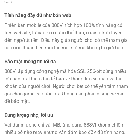
cao.
Tính năng đầy đủ như bản web
Phiên bản mobile của 888VI tích hợp 100% tính năng có
trên website, từ các kèo cược thể thao, casino trực tuyến
đến nạp/rút tiền. Điều này giúp người chơi có thể tham gia
cá cược thuận tiện mọi lúc mọi nơi mà không bị giới hạn.
Bảo mật thông tin tối đa
888VI áp dụng công nghệ mã hóa SSL 256-bit cùng nhiều
lớp bảo mật hiện đại để bảo vệ thông tin cá nhân và tài
khoản của người chơi. Người chơi bet có thể yên tâm tham
gia chơi game cá cược mà không cần phải lo lắng về vấn
đề bảo mật.
Dung lượng nhẹ, tối ưu
Với dung lượng chỉ vài MB, ứng dụng 888VI không chiếm
nhiều bộ nhớ máy nhưng vẫn đảm bảo đầy đủ tính năng.