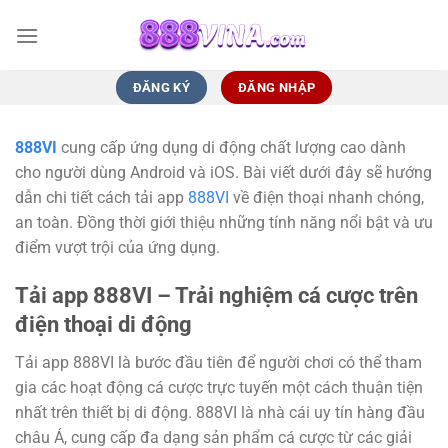
Skip
to
content
ĐĂNG KÝ
ĐĂNG NHẬP
888VI
cung cấp ứng dụng di động chất lượng cao dành
cho người dùng Android và iOS. Bài viết dưới đây sẽ hướng
dẫn chi tiết cách tải app
888VI
về điện thoại nhanh chóng,
an toàn. Đồng thời giới thiệu những tính năng nổi bật và ưu
điểm vượt trội của ứng dụng.
Tải app 888VI – Trải nghiệm cá cược trên
điện thoại di động
Tải app 888VI là bước đầu tiên để người chơi có thể tham
gia các hoạt động cá cược trực tuyến một cách thuận tiện
nhất trên thiết bị di động. 888VI là nhà cái uy tín hàng đầu
châu Á, cung cấp đa dạng sản phẩm cá cược từ các giải