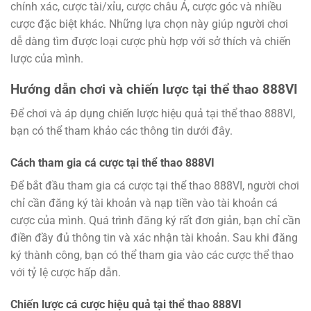
chính xác, cược tài/xỉu, cược châu Á, cược góc và nhiều
cược đặc biệt khác. Những lựa chọn này giúp người chơi
dễ dàng tìm được loại cược phù hợp với sở thích và chiến
lược của mình.
Hướng dẫn chơi và chiến lược tại thể thao 888VI
Để chơi và áp dụng chiến lược hiệu quả tại thể thao 888VI,
bạn có thể tham khảo các thông tin dưới đây.
Cách tham gia cá cược tại thể thao 888VI
Để bắt đầu tham gia cá cược tại thể thao 888VI, người chơi
chỉ cần đăng ký tài khoản và nạp tiền vào tài khoản cá
cược của mình. Quá trình đăng ký rất đơn giản, bạn chỉ cần
điền đầy đủ thông tin và xác nhận tài khoản. Sau khi đăng
ký thành công, bạn có thể tham gia vào các cược thể thao
với tỷ lệ cược hấp dẫn.
Chiến lược cá cược hiệu quả tại thể thao 888VI