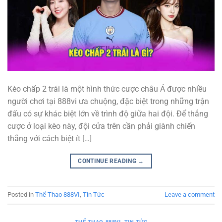
Kèo chấp 2 trái là một hình thức cược châu Á được nhiều
người chơi tại 888vi ưa chuộng, đặc biệt trong những trận
đấu có sự khác biệt lớn về trình độ giữa hai đội. Để thắng
cược ở loại kèo này, đội cửa trên cần phải giành chiến
thắng với cách biệt ít […]
CONTINUE READING
→
Posted in
Thể Thao 888VI
,
Tin Tức
Leave a comment