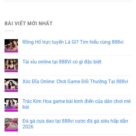
BÀI VIẾT MỚI NHẤT
Rồng Hổ trực tuyến Là Gì? Tìm hiểu cùng 888vi
Tài xỉu online tại 888Vi có gì đặc biệt
Xóc Đĩa Online: Chơi Game Đổi Thưởng Tại 888vi
Trác Kim Hoa game bài kinh điển của dân chơi mê
bài
Đá gà cựa dao tại 888vi cược đá gà siêu hấp dẫn
2026