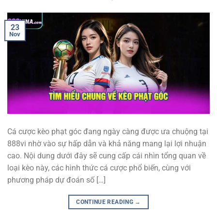
23
Nov
Cá cược kèo phạt góc đang ngày càng được ưa chuộng tại
888vi nhờ vào sự hấp dẫn và khả năng mang lại lợi nhuận
cao. Nội dung dưới đây sẽ cung cấp cái nhìn tổng quan về
loại kèo này, các hình thức cá cược phổ biến, cùng với
phương pháp dự đoán số […]
CONTINUE READING
→