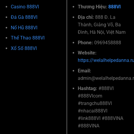
Casino 888VI
Thương Hiệu:
888VI
Đá Gà 888VI
Địa chỉ:
888 Đ. La
Thành, Giảng Võ, Ba
Nổ Hũ 888VI
Đình, Hà Nội, Việt Nam
Thể Thao 888VI
Phone:
0969458888
Xổ Số 888VI
Website:
https://welalhelpedanna.r
Email:
admin@welalhelpedanna.
Hashtag:
#888VI
#888VIcom
#trangchu888VI
#nhacai888VI
#link888VI #888VINA
#888VINA