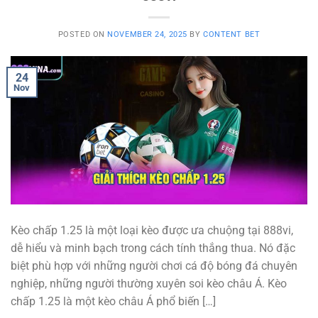
POSTED ON
NOVEMBER 24, 2025
BY
CONTENT BET
24
Nov
Kèo chấp 1.25 là một loại kèo được ưa chuộng tại 888vi,
dễ hiểu và minh bạch trong cách tính thắng thua. Nó đặc
biệt phù hợp với những người chơi cá độ bóng đá chuyên
nghiệp, những người thường xuyên soi kèo châu Á. Kèo
chấp 1.25 là một kèo châu Á phổ biến […]