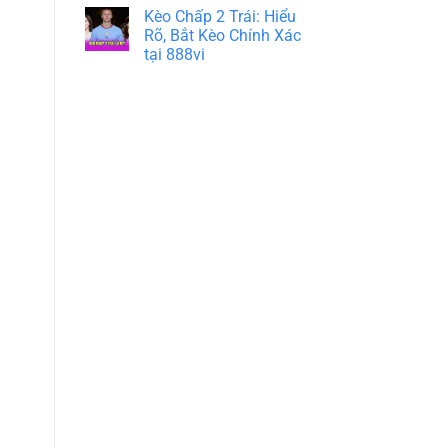
Kèo Chấp 2 Trái: Hiểu
Rõ, Bắt Kèo Chính Xác
tại 888vi