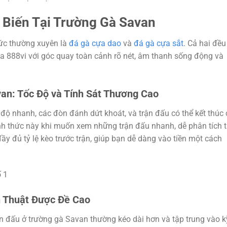
 Biến Tại Trường Gà Savan
hức thường xuyên là
đá gà cựa dao
và
đá gà cựa sắt
. Cả hai đều
ủa 888vi với góc quay toàn cảnh rõ nét, âm thanh sống động và
an: Tốc Độ và Tính Sát Thương Cao
độ nhanh, các đòn đánh dứt khoát, và trận đấu có thể kết thúc 
ình thức này khi muốn xem những trận đấu nhanh, dễ phân tích 
đầy đủ tỷ lệ kèo trước trận, giúp bạn dễ dàng vào tiền một cách
 1
n Thuật Được Đề Cao
ận đấu ở trường gà Savan thường kéo dài hơn và tập trung vào k