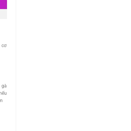
 cơ
n gà
 nếu
an