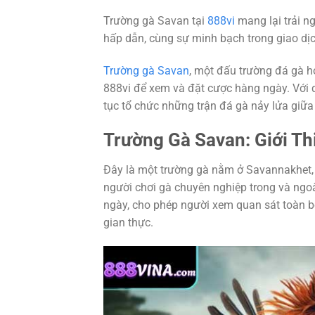
Trường gà Savan tại
888vi
mang lại trải ng
hấp dẫn, cùng sự minh bạch trong giao dịc
Trường gà Savan
, một đấu trường đá gà hợ
888vi để xem và đặt cược hàng ngày. Với quy
tục tổ chức những trận đá gà nảy lửa giữ
Trường Gà Savan: Giới Th
Đây là một trường gà nằm ở Savannakhet, 
người chơi gà chuyên nghiệp trong và ngo
ngày, cho phép người xem quan sát toàn bộ t
gian thực.