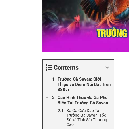
Contents
Trường Gà Savan: Giới
Thiệu và Điểm Nổi Bật Trên
888vi
Các Hình Thức Đá Gà Phổ
Biến Tại Trường Gà Savan
Đá Gà Cựa Dao Tại
Trường Gà Savan: Tốc
Độ và Tính Sát Thương
Cao