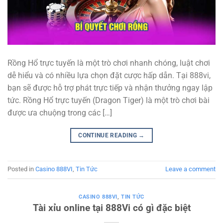
Rồng Hổ trực tuyến là một trò chơi nhanh chóng, luật chơi
dễ hiểu và có nhiều lựa chọn đặt cược hấp dẫn. Tại 888vi,
bạn sẽ được hỗ trợ phát trực tiếp và nhận thưởng ngay lập
tức. Rồng Hổ trực tuyến (Dragon Tiger) là một trò chơi bài
được ưa chuộng trong các […]
CONTINUE READING
→
Posted in
Casino 888VI
,
Tin Tức
Leave a comment
CASINO 888VI
,
TIN TỨC
Tài xỉu online tại 888Vi có gì đặc biệt