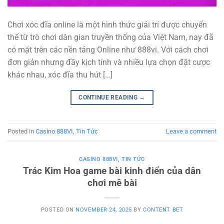
Chơi xóc đĩa online là một hình thức giải trí được chuyển
thể từ trò chơi dân gian truyền thống của Việt Nam, nay đã
có mặt trên các nền tảng Online như 888vi. Với cách chơi
đơn giản nhưng đầy kịch tính và nhiều lựa chọn đặt cược
khác nhau, xóc đĩa thu hút […]
CONTINUE READING
→
Posted in
Casino 888VI
,
Tin Tức
Leave a comment
CASINO 888VI
,
TIN TỨC
Trác Kim Hoa game bài kinh điển của dân
chơi mê bài
POSTED ON
NOVEMBER 24, 2025
BY
CONTENT BET