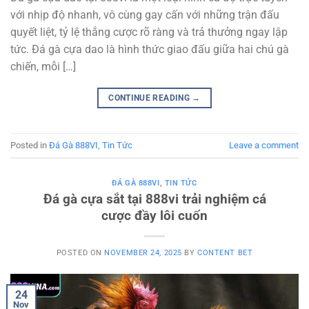
với nhịp độ nhanh, vô cùng gay cấn với những trận đấu
quyết liệt, tỷ lệ thắng cược rõ ràng và trả thưởng ngay lập
tức. Đá gà cựa dao là hình thức giao đấu giữa hai chú gà
chiến, mỗi […]
CONTINUE READING
→
Posted in
Đá Gà 888VI
,
Tin Tức
Leave a comment
ĐÁ GÀ 888VI
,
TIN TỨC
Đá gà cựa sắt tại 888vi trải nghiệm cá
cược đầy lôi cuốn
POSTED ON
NOVEMBER 24, 2025
BY
CONTENT BET
24
Nov