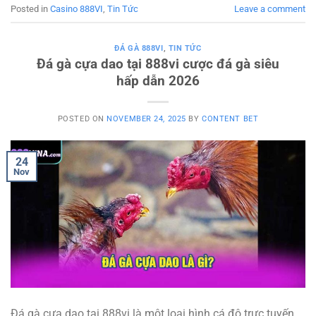
Posted in
Casino 888VI
,
Tin Tức
Leave a comment
ĐÁ GÀ 888VI
,
TIN TỨC
Đá gà cựa dao tại 888vi cược đá gà siêu
hấp dẫn 2026
POSTED ON
NOVEMBER 24, 2025
BY
CONTENT BET
24
Nov
Đá gà cựa dao tại 888vi là một loại hình cá độ trực tuyến