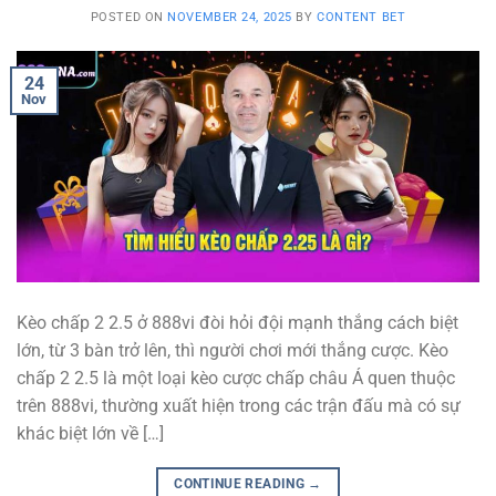
POSTED ON
NOVEMBER 24, 2025
BY
CONTENT BET
24
Nov
Kèo chấp 2 2.5 ở 888vi đòi hỏi đội mạnh thắng cách biệt
lớn, từ 3 bàn trở lên, thì người chơi mới thắng cược. Kèo
chấp 2 2.5 là một loại kèo cược chấp châu Á quen thuộc
trên 888vi, thường xuất hiện trong các trận đấu mà có sự
khác biệt lớn về […]
CONTINUE READING
→