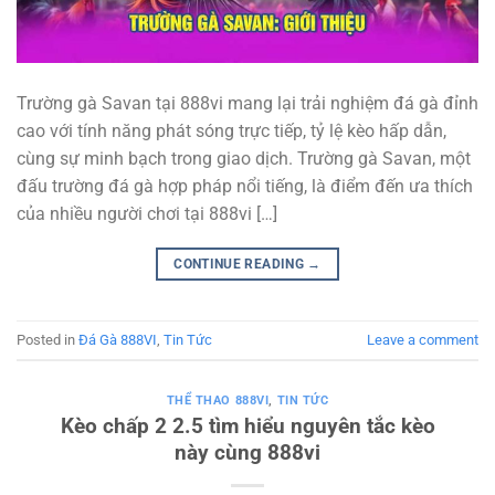
Trường gà Savan tại 888vi mang lại trải nghiệm đá gà đỉnh
cao với tính năng phát sóng trực tiếp, tỷ lệ kèo hấp dẫn,
cùng sự minh bạch trong giao dịch. Trường gà Savan, một
đấu trường đá gà hợp pháp nổi tiếng, là điểm đến ưa thích
của nhiều người chơi tại 888vi […]
CONTINUE READING
→
Posted in
Đá Gà 888VI
,
Tin Tức
Leave a comment
THỂ THAO 888VI
,
TIN TỨC
Kèo chấp 2 2.5 tìm hiểu nguyên tắc kèo
này cùng 888vi