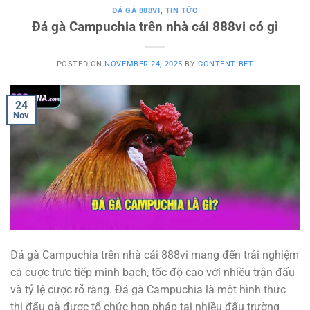
ĐÁ GÀ 888VI
,
TIN TỨC
Đá gà Campuchia trên nhà cái 888vi có gì
POSTED ON
NOVEMBER 24, 2025
BY
CONTENT BET
24
Nov
Đá gà Campuchia trên nhà cái 888vi mang đến trải nghiệm
cá cược trực tiếp minh bạch, tốc độ cao với nhiều trận đấu
và tỷ lệ cược rõ ràng. Đá gà Campuchia là một hình thức
thi đấu gà được tổ chức hợp pháp tại nhiều đấu trường