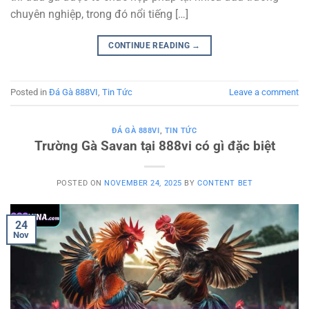
chuyên nghiệp, trong đó nổi tiếng […]
CONTINUE READING
→
Posted in
Đá Gà 888VI
,
Tin Tức
Leave a comment
ĐÁ GÀ 888VI
,
TIN TỨC
Trường Gà Savan tại 888vi có gì đặc biệt
POSTED ON
NOVEMBER 24, 2025
BY
CONTENT BET
24
Nov