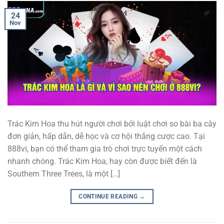
24
Nov
Trác Kim Hoa thu hút người chơi bởi luật chơi so bài ba cây
đơn giản, hấp dẫn, dễ học và cơ hội thắng cược cao. Tại
888vi, bạn có thể tham gia trò chơi trực tuyến một cách
nhanh chóng. Trác Kim Hoa, hay còn được biết đến là
Southern Three Trees, là một […]
CONTINUE READING
→