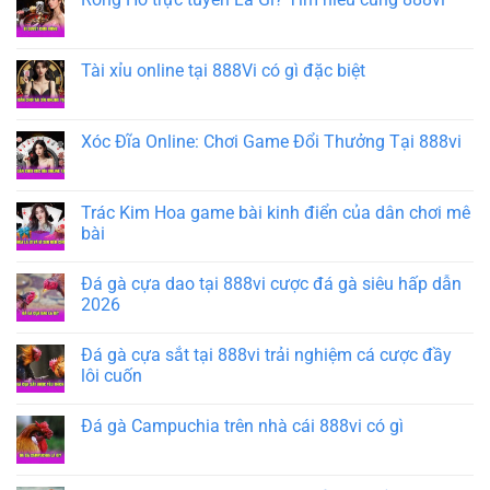
Tài xỉu online tại 888Vi có gì đặc biệt
Xóc Đĩa Online: Chơi Game Đổi Thưởng Tại 888vi
Trác Kim Hoa game bài kinh điển của dân chơi mê
bài
Đá gà cựa dao tại 888vi cược đá gà siêu hấp dẫn
2026
Đá gà cựa sắt tại 888vi trải nghiệm cá cược đầy
lôi cuốn
Đá gà Campuchia trên nhà cái 888vi có gì