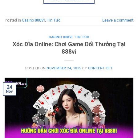
Posted in
Casino 888VI
,
Tin Tức
Leave a comment
CASINO 888VI
,
TIN TỨC
Xóc Đĩa Online: Chơi Game Đổi Thưởng Tại
888vi
POSTED ON
NOVEMBER 24, 2025
BY
CONTENT BET
24
Nov