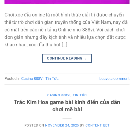
Chơi xóc đĩa online là một hình thức giải trí được chuyển
thể từ trò chơi dân gian truyền thống của Việt Nam, nay đã
có mặt trên các nền tảng Online như 888vi. Với cách chơi
đơn giản nhưng đầy kịch tính và nhiều lựa chọn đặt cược
khác nhau, xóc đĩa thu hút […]
CONTINUE READING
→
Posted in
Casino 888VI
,
Tin Tức
Leave a comment
CASINO 888VI
,
TIN TỨC
Trác Kim Hoa game bài kinh điển của dân
chơi mê bài
POSTED ON
NOVEMBER 24, 2025
BY
CONTENT BET