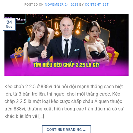
POSTED ON
NOVEMBER 24, 2025
BY
CONTENT BET
24
Nov
Kèo chấp 2 2.5 ở 888vi đòi hỏi đội mạnh thắng cách biệt
lớn, từ 3 bàn trở lên, thì người chơi mới thắng cược. Kèo
chấp 2 2.5 là một loại kèo cược chấp châu Á quen thuộc
trên 888vi, thường xuất hiện trong các trận đấu mà có sự
khác biệt lớn về […]
CONTINUE READING
→