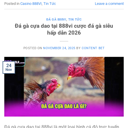
Posted in
Casino 888VI
,
Tin Tức
Leave a comment
ĐÁ GÀ 888VI
,
TIN TỨC
Đá gà cựa dao tại 888vi cược đá gà siêu
hấp dẫn 2026
POSTED ON
NOVEMBER 24, 2025
BY
CONTENT BET
24
Nov
Đá gà cựa dao tại 888vi là một loại hình cá độ trực tuyến