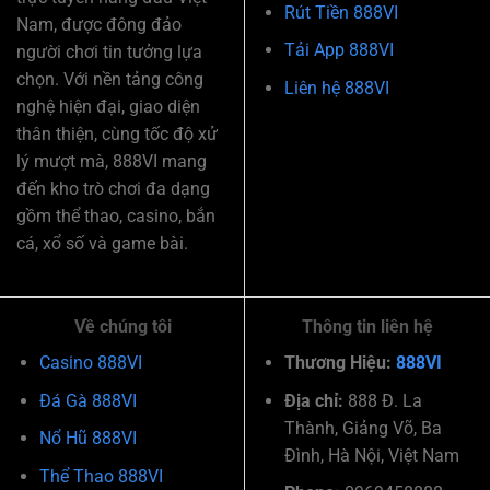
Rút Tiền 888VI
Nam, được đông đảo
Tải App 888VI
người chơi tin tưởng lựa
chọn. Với nền tảng công
Liên hệ 888VI
nghệ hiện đại, giao diện
thân thiện, cùng tốc độ xử
lý mượt mà, 888VI mang
đến kho trò chơi đa dạng
gồm thể thao, casino, bắn
cá, xổ số và game bài.
Về chúng tôi
Thông tin liên hệ
Casino 888VI
Thương Hiệu:
888VI
Đá Gà 888VI
Địa chỉ:
888 Đ. La
Thành, Giảng Võ, Ba
Nổ Hũ 888VI
Đình, Hà Nội, Việt Nam
Thể Thao 888VI