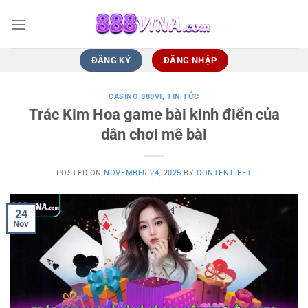
Skip
to
content
ĐĂNG KÝ
ĐĂNG NHẬP
CASINO 888VI
,
TIN TỨC
Trác Kim Hoa game bài kinh điển của
dân chơi mê bài
POSTED ON
NOVEMBER 24, 2025
BY
CONTENT BET
24
Nov