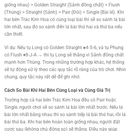
giống nhau) > Golden Straight (Sảnh đồng chất) > Flush
(Thùng) > Straight (Sảnh) > Pair (Đôi) > Single (Bài lẻ). Khi
hai bên Trác Kim Hoa có cùng loại bài thì sẽ so sánh lá bài
lớn nhất, sau đó so sánh đến lá bài thứ hai và thứ ba nếu
cần thiết.
Ví dụ: Nếu tụ Long có Golden Straight ♠4‑5‑6, và tụ Phụng
có Flush ♦8‑J‑A → thì tụ Long sẽ thắng vì Sảnh đồng chất
mạnh hơn Thùng. Trong những trường hợp khác, hệ thống
sẽ tự động xử lý theo các quy tắc rõ ràng của trò chơi. Nhìn
chung, quy tắc này rất dễ để ghi nhớ.
Cách So Bài Khi Hai Bên Cùng Loại và Cùng Giá Trị
Trường hợp cả hai bên Trác Kim Hoa đều có Pair hoặc
Single, người chơi sẽ so sánh lá bài lớn nhất trước. Nếu lá
bài lớn nhất bằng nhau thì so sánh tiếp lá bài thứ hai, rồi lá
bài thứ ba. Khi hai bên hoàn toàn giống nhau, người đặt
cược sau (không chủ động so) sẽ thắng. Điều này giúp