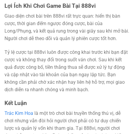
Lợi Ích Khi Chơi Game Bài Tại 888vi
Giao diện chơi bài trên 888vi rất trực quan: hiển thị bàn
cược, thời gian đếm ngược đóng cược, bài của
Long/Phụng, và kết quả rung trong vài giây sau khi mở bài.
Người chơi dễ theo dõi và quản lý phiên cược tốt hơn.
Tỷ lệ cược tại 888vi luôn được công khai trước khi bạn đặt
cược và không thay đổi trong suốt ván chơi. Sau khi kết
quả được công bố, tiền thắng thua sẽ được xử lý tự động
và cập nhật vào tài khoản của bạn ngay lập tức. Bạn
không cần phải chờ xác nhận hay liên hệ hỗ trợ, mọi giao
dịch diễn ra nhanh chóng và minh bạch.
Kết Luận
Trác Kim Hoa
là một trò chơi bài truyền thống thú vị, dễ
chơi nhưng vẫn đòi hỏi người chơi phải có tư duy chiến
lược và quản lý vốn khi tham gia. Tại 888vi, người chơi