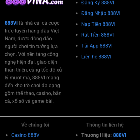
Đăng Ký 888VI
Đăng Nhập 888VI
888VI
là nhà cái cá cược
Nạp Tiền 888VI
trực tuyến hàng đầu Việt
Rút Tiền 888VI
Nam, được đông đảo
Tải App 888VI
người chơi tin tưởng lựa
chọn. Với nền tảng công
Liên hệ 888VI
nghệ hiện đại, giao diện
thân thiện, cùng tốc độ xử
lý mượt mà, 888VI mang
đến kho trò chơi đa dạng
gồm thể thao, casino, bắn
cá, xổ số và game bài.
Về chúng tôi
Thông tin liên hệ
Casino 888VI
Thương Hiệu:
888VI