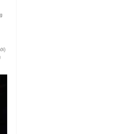
ng
ới)
g