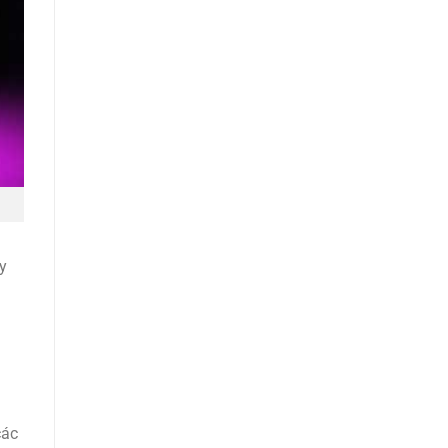
y
các