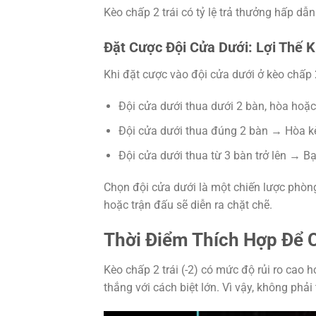
Kèo chấp 2 trái có tỷ lệ trả thưởng hấp dẫn
Đặt Cược Đội Cửa Dưới: Lợi Thế K
Khi đặt cược vào đội cửa dưới ở kèo chấp 2 
Đội cửa dưới thua dưới 2 bàn, hòa hoặ
Đội cửa dưới thua đúng 2 bàn → Hòa kè
Đội cửa dưới thua từ 3 bàn trở lên → B
Chọn đội cửa dưới là một chiến lược phòng
hoặc trận đấu sẽ diễn ra chặt chẽ.
Thời Điểm Thích Hợp Để C
Kèo chấp 2 trái (-2) có mức độ rủi ro cao h
thắng với cách biệt lớn. Vì vậy, không phả