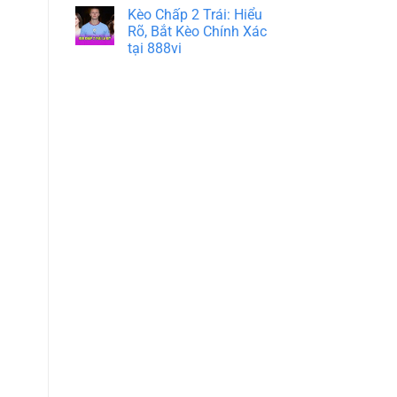
Kèo Chấp 2 Trái: Hiểu
Rõ, Bắt Kèo Chính Xác
tại 888vi