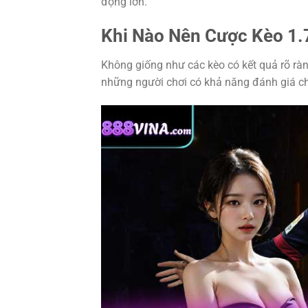
động lớn.
Khi Nào Nên Cược Kèo 1.7
Không giống như các kèo có kết quả rõ ràn
những người chơi có khả năng đánh giá chí