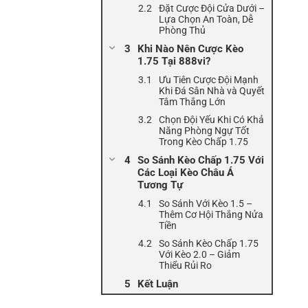
Đặt Cược Đội Cửa Dưới –
Lựa Chọn An Toàn, Dễ
Phòng Thủ
Khi Nào Nên Cược Kèo
1.75 Tại 888vi?
Ưu Tiên Cược Đội Mạnh
Khi Đá Sân Nhà và Quyết
Tâm Thắng Lớn
Chọn Đội Yếu Khi Có Khả
Năng Phòng Ngự Tốt
Trong Kèo Chấp 1.75
So Sánh Kèo Chấp 1.75 Với
Các Loại Kèo Châu Á
Tương Tự
So Sánh Với Kèo 1.5 –
Thêm Cơ Hội Thắng Nửa
Tiền
So Sánh Kèo Chấp 1.75
Với Kèo 2.0 – Giảm
Thiểu Rủi Ro
Kết Luận