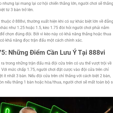
 nhưng lại mang lại cơ hội chiến thắng lớn, người chơi sẽ thắn
ệt từ 3 bàn trở lên.
thuộc ở 888vi, thường xuất hiện khi có sự khác biệt lớn về đẳn
 khác như 1.25 hoặc 1.5, kèo 1.75 đòi hỏi người chơi phải nắm
 để chọn đúng đội. Bởi vì kèo này có khả năng thắng hoặc thua
 có khả năng đọc trận đấu một cách chính xác.
75: Những Điểm Cần Lưu Ý Tại 888vi
a trong những trận đấu mà đội cửa trên có ưu thế vượt trội về
. Với mức chấp 1.75, người chơi đặt cược vào đội cửa trên chỉ
t ít nhất 3 bàn. Nếu đội cửa trên chỉ thắng với cách biệt 2 bàn,
còn nếu thắng 1 bàn hoặc hòa/thua, người chơi sẽ mất toàn bộ 