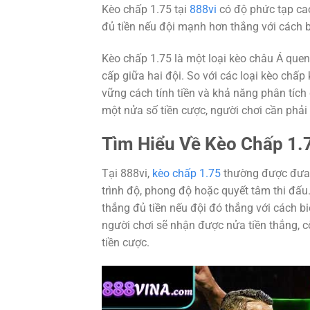
Kèo chấp 1.75 tại
888vi
có độ phức tạp cao
đủ tiền nếu đội mạnh hơn thắng với cách bi
Kèo chấp 1.75 là một loại kèo châu Á quen 
cấp giữa hai đội. So với các loại kèo chấp
vững cách tính tiền và khả năng phân tích
một nửa số tiền cược, người chơi cần phải
Tìm Hiểu Về Kèo Chấp 1.
Tại 888vi,
kèo chấp 1.75
thường được đưa r
trình độ, phong độ hoặc quyết tâm thi đấu
thắng đủ tiền nếu đội đó thắng với cách biệ
người chơi sẽ nhận được nửa tiền thắng, 
tiền cược.