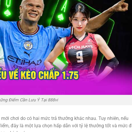
hững Điểm Cần Lưu Ý Tại 888vi
i mới chơi do có hai mức trả thưởng khác nhau. Tuy nhiên, nếu
iểm, đây là một lựa chọn hấp dẫn với tỷ lệ thưởng tốt và mức 