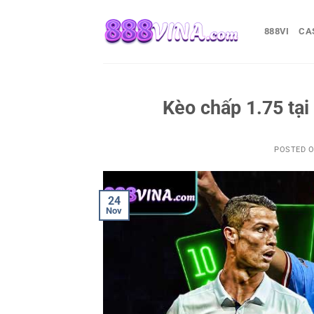
Skip
to
888VI
CA
content
Kèo chấp 1.75 tại
POSTED 
24
Nov