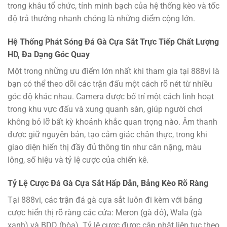
trong khâu tổ chức, tính minh bạch của hệ thống kèo và tốc
độ trả thưởng nhanh chóng là những điểm cộng lớn.
Hệ Thống Phát Sóng Đá Gà Cựa Sắt Trực Tiếp Chất Lượng
HD, Đa Dạng Góc Quay
Một trong những ưu điểm lớn nhất khi tham gia tại 888vi là
bạn có thể theo dõi các trận đấu một cách rõ nét từ nhiều
góc độ khác nhau. Camera được bố trí một cách linh hoạt
trong khu vực đấu và xung quanh sàn, giúp người chơi
không bỏ lỡ bất kỳ khoảnh khắc quan trọng nào. Âm thanh
được giữ nguyên bản, tạo cảm giác chân thực, trong khi
giao diện hiển thị đầy đủ thông tin như cân nặng, màu
lông, số hiệu và tỷ lệ cược của chiến kê.
Tỷ Lệ Cược Đá Gà Cựa Sắt Hấp Dẫn, Bảng Kèo Rõ Ràng
Tại 888vi, các trận đá gà cựa sắt luôn đi kèm với bảng
cược hiển thị rõ ràng các cửa: Meron (gà đỏ), Wala (gà
xanh) và BDD (hòa). Tỷ lệ cược được cập nhật liên tục theo