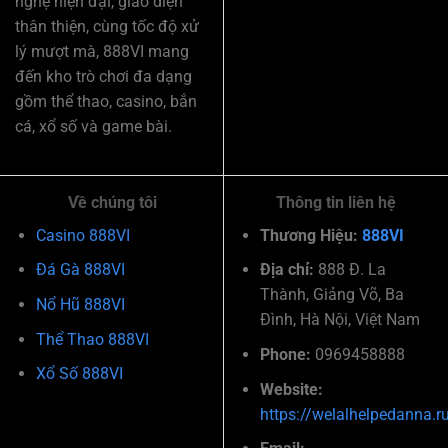
nghệ hiện đại, giao diện
thân thiện, cùng tốc độ xử
lý mượt mà, 888VI mang
đến kho trò chơi đa dạng
gồm thể thao, casino, bắn
cá, xổ số và game bài.
Về chúng tôi
Thông tin liên hệ
Casino 888VI
Thương Hiệu:
888VI
Đá Gà 888VI
Địa chỉ:
888 Đ. La
Thành, Giảng Võ, Ba
Nổ Hũ 888VI
Đình, Hà Nội, Việt Nam
Thể Thao 888VI
Phone:
0969458888
Xổ Số 888VI
Website:
https://welalhelpedanna.r