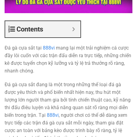
Contents
Đá gà cựa sắt tại
888vi
mang lại một trải nghiệm cá cược
đầy lôi cuốn với các trận đấu diễn ra trực tiếp, những chiến
kê được tuyển chọn kỹ lưỡng và tỷ lệ trả thưởng rõ ràng,
nhanh chóng.
Đá gà cựa sắt đang là một trong những thể loại đá gà
được yêu thích và phổ biến nhất hiện nay, thu hút một
lượng lớn người tham gia bởi tính chiến thuật cao, kỹ năng
thi đấu điêu luyện và khả năng quan sát rõ ràng mọi diễn
biến trong trận. Tại
888vi
, người chơi có thể dễ dàng xem
trực tiếp các trận đá gà cựa sắt mỗi ngày, tham gia đặt
cược an toàn với bảng kèo được trình bày rõ ràng, tỷ lệ