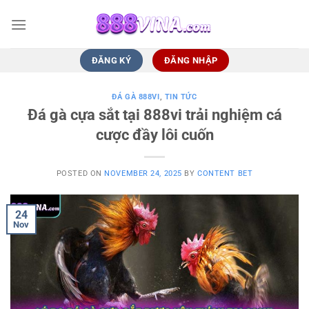
Skip
to
content
ĐĂNG KÝ
ĐĂNG NHẬP
ĐÁ GÀ 888VI
,
TIN TỨC
Đá gà cựa sắt tại 888vi trải nghiệm cá
cược đầy lôi cuốn
POSTED ON
NOVEMBER 24, 2025
BY
CONTENT BET
24
Nov