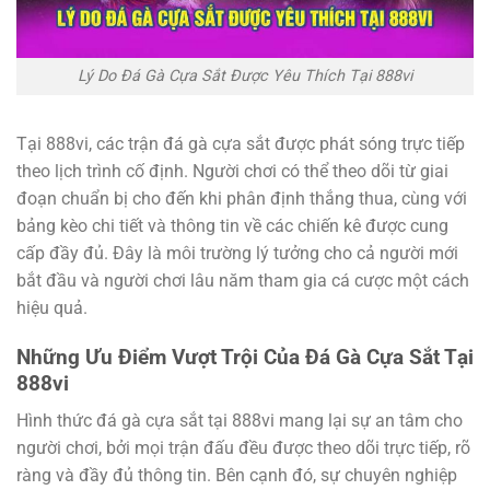
Lý Do Đá Gà Cựa Sắt Được Yêu Thích Tại 888vi
Tại 888vi, các trận đá gà cựa sắt được phát sóng trực tiếp
theo lịch trình cố định. Người chơi có thể theo dõi từ giai
đoạn chuẩn bị cho đến khi phân định thắng thua, cùng với
bảng kèo chi tiết và thông tin về các chiến kê được cung
cấp đầy đủ. Đây là môi trường lý tưởng cho cả người mới
bắt đầu và người chơi lâu năm tham gia cá cược một cách
hiệu quả.
Những Ưu Điểm Vượt Trội Của Đá Gà Cựa Sắt Tại
888vi
Hình thức đá gà cựa sắt tại 888vi mang lại sự an tâm cho
người chơi, bởi mọi trận đấu đều được theo dõi trực tiếp, rõ
ràng và đầy đủ thông tin. Bên cạnh đó, sự chuyên nghiệp