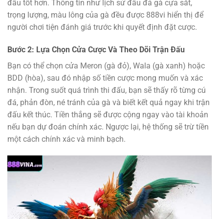
đấu tốt hơn. Thông tin như lịch sử đấu đá gà cựa sắt,
trọng lượng, màu lông của gà đều được 888vi hiển thị để
người chơi tiện đánh giá trước khi quyết định đặt cược.
Bước 2: Lựa Chọn Cửa Cược Và Theo Dõi Trận Đấu
Bạn có thể chọn cửa Meron (gà đỏ), Wala (gà xanh) hoặc
BDD (hòa), sau đó nhập số tiền cược mong muốn và xác
nhận. Trong suốt quá trình thi đấu, bạn sẽ thấy rõ từng cú
đá, phản đòn, né tránh của gà và biết kết quả ngay khi trận
đấu kết thúc. Tiền thắng sẽ được cộng ngay vào tài khoản
nếu bạn dự đoán chính xác. Ngược lại, hệ thống sẽ trừ tiền
một cách chính xác và minh bạch.