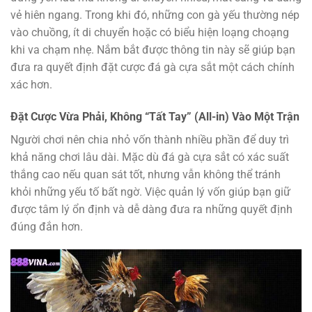
vẻ hiên ngang. Trong khi đó, những con gà yếu thường nép
vào chuồng, ít di chuyển hoặc có biểu hiện loạng choạng
khi va chạm nhẹ. Nắm bắt được thông tin này sẽ giúp bạn
đưa ra quyết định đặt cược đá gà cựa sắt một cách chính
xác hơn.
Đặt Cược Vừa Phải, Không “Tất Tay” (All-in) Vào Một Trận
Người chơi nên chia nhỏ vốn thành nhiều phần để duy trì
khả năng chơi lâu dài. Mặc dù đá gà cựa sắt có xác suất
thắng cao nếu quan sát tốt, nhưng vẫn không thể tránh
khỏi những yếu tố bất ngờ. Việc quản lý vốn giúp bạn giữ
được tâm lý ổn định và dễ dàng đưa ra những quyết định
đúng đắn hơn.