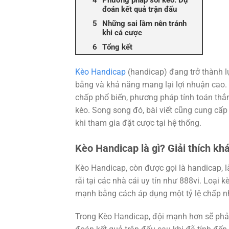
đoán kết quả trận đấu
Những sai lầm nên tránh
khi cá cược
Tổng kết
Kèo Handicap
(handicap) đang trở thành l
bằng và khả năng mang lại lợi nhuận cao. B
chấp phổ biến, phương pháp tính toán thắng
kèo. Song song đó, bài viết cũng cung cấp
khi tham gia đặt cược tại hệ thống.
Kèo Handicap là gì? Giải thích kh
Kèo Handicap, còn được gọi là handicap, l
rãi tại các nhà cái uy tín như 888vi. Loại 
mạnh bằng cách áp dụng một tỷ lệ chấp nhấ
Trong Kèo Handicap, đội mạnh hơn sẽ phải