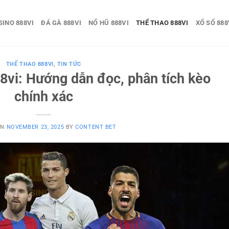
SINO 888VI
ĐÁ GÀ 888VI
NỔ HŨ 888VI
THỂ THAO 888VI
XỔ SỐ 888
THỂ THAO 888VI
,
TIN TỨC
8vi: Hướng dẫn đọc, phân tích kèo
chính xác
ON
NOVEMBER 23, 2025
BY
CONTENT BET