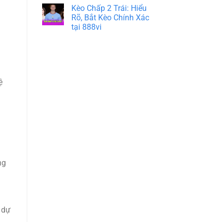
Kèo Chấp 2 Trái: Hiểu
Rõ, Bắt Kèo Chính Xác
tại 888vi
n
ệ
ng
 dự