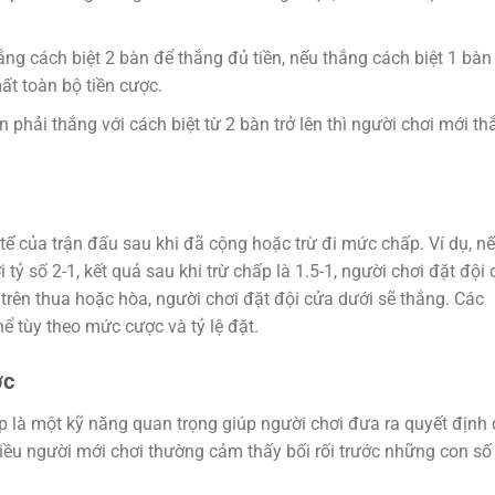
ng cách biệt 2 bàn để thắng đủ tiền, nếu thắng cách biệt 1 bàn 
ất toàn bộ tiền cược.
 phải thắng với cách biệt từ 2 bàn trở lên thì người chơi mới th
 tế của trận đấu sau khi đã cộng hoặc trừ đi mức chấp. Ví dụ, n
 tỷ số 2-1, kết quả sau khi trừ chấp là 1.5-1, người chơi đặt đội
 trên thua hoặc hòa, người chơi đặt đội cửa dưới sẽ thắng. Các
ể tùy theo mức cược và tỷ lệ đặt.
ợc
p là một kỹ năng quan trọng giúp người chơi đưa ra quyết định 
hiều người mới chơi thường cảm thấy bối rối trước những con số