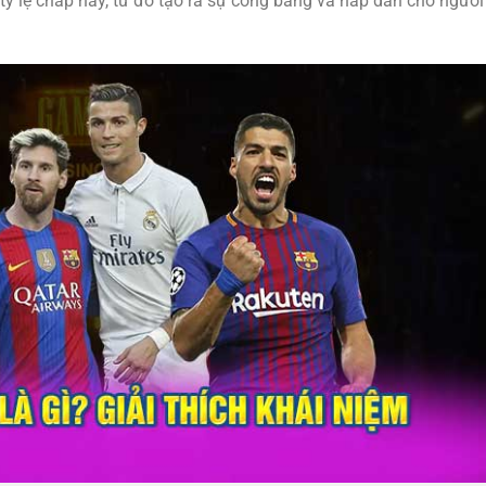
 tỷ lệ chấp này, từ đó tạo ra sự công bằng và hấp dẫn cho người