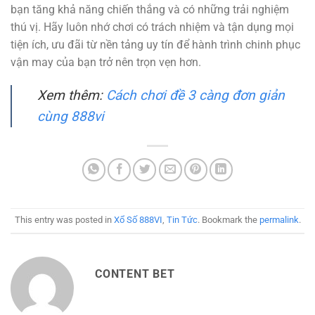
bạn tăng khả năng chiến thắng và có những trải nghiệm
thú vị. Hãy luôn nhớ chơi có trách nhiệm và tận dụng mọi
tiện ích, ưu đãi từ nền tảng uy tín để hành trình chinh phục
vận may của bạn trở nên trọn vẹn hơn.
Xem thêm:
Cách chơi đề 3 càng đơn giản
cùng 888vi
This entry was posted in
Xổ Số 888VI
,
Tin Tức
. Bookmark the
permalink
.
CONTENT BET