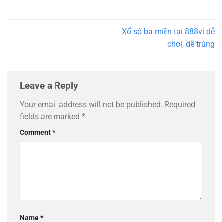
Xổ số ba miền tại 888vi dễ
chơi, dễ trúng
Leave a Reply
Your email address will not be published.
Required
fields are marked
*
Comment
*
Name
*