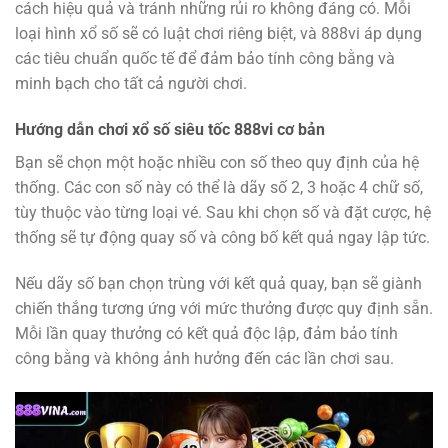
cách hiệu quả và tránh những rủi ro không đáng có. Mỗi
loại hình xổ số sẽ có luật chơi riêng biệt, và 888vi áp dụng
các tiêu chuẩn quốc tế để đảm bảo tính công bằng và
minh bạch cho tất cả người chơi.
Hướng dẫn chơi xổ số siêu tốc 888vi cơ bản
Bạn sẽ chọn một hoặc nhiều con số theo quy định của hệ
thống. Các con số này có thể là dãy số 2, 3 hoặc 4 chữ số,
tùy thuộc vào từng loại vé. Sau khi chọn số và đặt cược, hệ
thống sẽ tự động quay số và công bố kết quả ngay lập tức.
Nếu dãy số bạn chọn trùng với kết quả quay, bạn sẽ giành
chiến thắng tương ứng với mức thưởng được quy định sẵn.
Mỗi lần quay thưởng có kết quả độc lập, đảm bảo tính
công bằng và không ảnh hưởng đến các lần chơi sau.