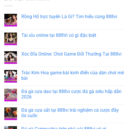
Rồng Hổ trực tuyến Là Gì? Tìm hiểu cùng 888vi
Tài xỉu online tại 888Vi có gì đặc biệt
Xóc Đĩa Online: Chơi Game Đổi Thưởng Tại 888vi
Trác Kim Hoa game bài kinh điển của dân chơi mê
bài
Đá gà cựa dao tại 888vi cược đá gà siêu hấp dẫn
2026
Đá gà cựa sắt tại 888vi trải nghiệm cá cược đầy
lôi cuốn
Đá gà Campuchia trên nhà cái 888vi có gì