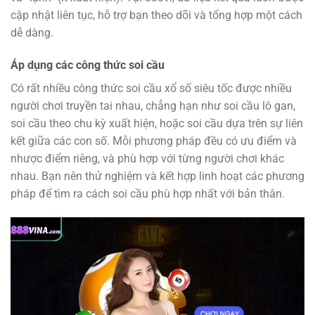
cập nhật liên tục, hỗ trợ bạn theo dõi và tổng hợp một cách
dễ dàng.
Áp dụng các công thức soi cầu
Có rất nhiều công thức soi cầu xổ số siêu tốc được nhiều
người chơi truyền tai nhau, chẳng hạn như soi cầu lô gan,
soi cầu theo chu kỳ xuất hiện, hoặc soi cầu dựa trên sự liên
kết giữa các con số. Mỗi phương pháp đều có ưu điểm và
nhược điểm riêng, và phù hợp với từng người chơi khác
nhau. Bạn nên thử nghiệm và kết hợp linh hoạt các phương
pháp để tìm ra cách soi cầu phù hợp nhất với bản thân.