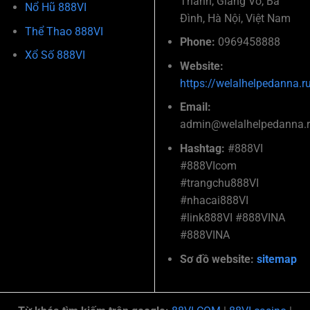
Thành, Giảng Võ, Ba
Nổ Hũ 888VI
Đình, Hà Nội, Việt Nam
Thể Thao 888VI
Phone:
0969458888
Xổ Số 888VI
Website:
https://welalhelpedanna.r
Email:
admin@welalhelpedanna.
Hashtag:
#888VI
#888VIcom
#trangchu888VI
#nhacai888VI
#link888VI #888VINA
#888VINA
Sơ đồ website:
sitemap