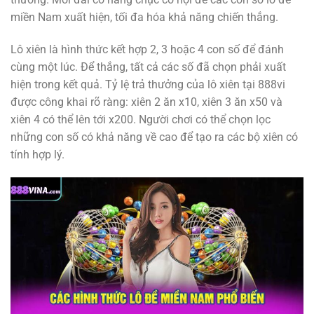
miền Nam xuất hiện, tối đa hóa khả năng chiến thắng.
Lô xiên là hình thức kết hợp 2, 3 hoặc 4 con số để đánh
cùng một lúc. Để thắng, tất cả các số đã chọn phải xuất
hiện trong kết quả. Tỷ lệ trả thưởng của lô xiên tại 888vi
được công khai rõ ràng: xiên 2 ăn x10, xiên 3 ăn x50 và
xiên 4 có thể lên tới x200. Người chơi có thể chọn lọc
những con số có khả năng về cao để tạo ra các bộ xiên có
tính hợp lý.