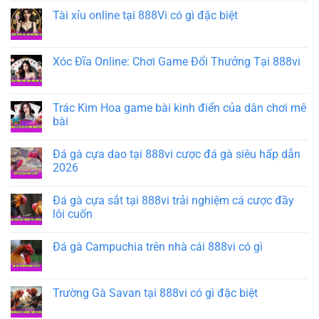
Tài xỉu online tại 888Vi có gì đặc biệt
Xóc Đĩa Online: Chơi Game Đổi Thưởng Tại 888vi
Trác Kim Hoa game bài kinh điển của dân chơi mê
bài
Đá gà cựa dao tại 888vi cược đá gà siêu hấp dẫn
2026
Đá gà cựa sắt tại 888vi trải nghiệm cá cược đầy
lôi cuốn
Đá gà Campuchia trên nhà cái 888vi có gì
Trường Gà Savan tại 888vi có gì đặc biệt