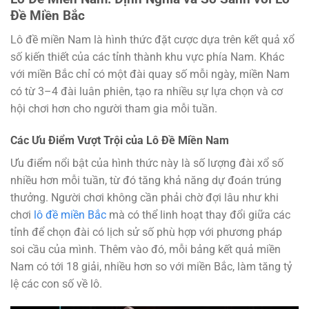
Đề Miền Bắc
Lô đề miền Nam là hình thức đặt cược dựa trên kết quả xổ
số kiến thiết của các tỉnh thành khu vực phía Nam. Khác
với miền Bắc chỉ có một đài quay số mỗi ngày, miền Nam
có từ 3–4 đài luân phiên, tạo ra nhiều sự lựa chọn và cơ
hội chơi hơn cho người tham gia mỗi tuần.
Các Ưu Điểm Vượt Trội của Lô Đề Miền Nam
Ưu điểm nổi bật của hình thức này là số lượng đài xổ số
nhiều hơn mỗi tuần, từ đó tăng khả năng dự đoán trúng
thưởng. Người chơi không cần phải chờ đợi lâu như khi
chơi
lô đề miền Bắc
mà có thể linh hoạt thay đổi giữa các
tỉnh để chọn đài có lịch sử số phù hợp với phương pháp
soi cầu của mình. Thêm vào đó, mỗi bảng kết quả miền
Nam có tới 18 giải, nhiều hơn so với miền Bắc, làm tăng tỷ
lệ các con số về lô.