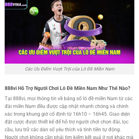
Các Ưu Điểm Vượt Trội của Lô Đề Miền Nam
888vi Hỗ Trợ Người Chơi Lô Đề Miền Nam Như Thế Nào?
Tại 888vi, mọi thông tin về bảng số lô đề miền Nam từ các
đài miền Nam đều được cập nhật nhanh chóng và chính
xác trong khung giờ cố định từ 16h10 – 16h45. Giao diện
đặt cược được thiết kế để hỗ trợ người chơi chọn đài, lọc
cầu, lưu trữ các dàn số yêu thích và tính tiền tự động.
Người chơi không cần phải tìm kiếm kết quả ở nơi khác mà