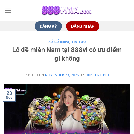
Skip
to
content
ĐĂNG KÝ
ĐĂNG NHẬP
XỔ SỐ 888VI
,
TIN TỨC
Lô đề miền Nam tại 888vi có ưu điểm
gì không
POSTED ON
NOVEMBER 23, 2025
BY
CONTENT BET
23
Nov