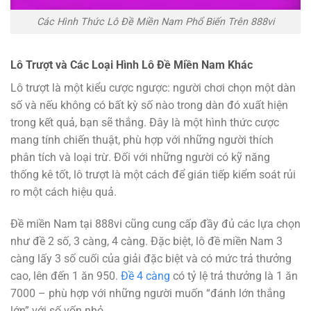
Các Hình Thức Lô Đề Miền Nam Phổ Biến Trên 888vi
Lô Trượt và Các Loại Hình Lô Đề Miền Nam Khác
Lô trượt là một kiểu cược ngược: người chơi chọn một dàn
số và nếu không có bất kỳ số nào trong dàn đó xuất hiện
trong kết quả, bạn sẽ thắng. Đây là một hình thức cược
mang tính chiến thuật, phù hợp với những người thích
phân tích và loại trừ. Đối với những người có kỹ năng
thống kê tốt, lô trượt là một cách để gián tiếp kiểm soát rủi
ro một cách hiệu quả.
Đề miền Nam tại 888vi cũng cung cấp đầy đủ các lựa chọn
như đề 2 số, 3 càng, 4 càng. Đặc biệt, lô đề miền Nam 3
càng lấy 3 số cuối của giải đặc biệt và có mức trả thưởng
cao, lên đến 1 ăn 950.
Đề 4 càng
có tỷ lệ trả thưởng là 1 ăn
7000 – phù hợp với những người muốn “đánh lớn thắng
lớn” với số vốn nhỏ.