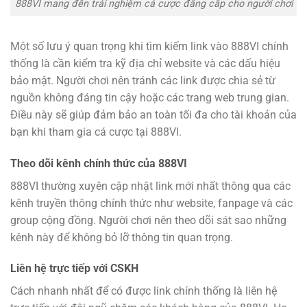
888VI mang đến trải nghiệm cá cược đẳng cấp cho người chơi
Một số lưu ý quan trọng khi tìm kiếm link vào 888VI chính
thống là cần kiểm tra kỹ địa chỉ website và các dấu hiệu
bảo mật. Người chơi nên tránh các link được chia sẻ từ
nguồn không đáng tin cậy hoặc các trang web trung gian.
Điều này sẽ giúp đảm bảo an toàn tối đa cho tài khoản của
bạn khi tham gia cá cược tại 888VI.
Theo dõi kênh chính thức của 888VI
888VI thường xuyên cập nhật link mới nhất thông qua các
kênh truyền thông chính thức như website, fanpage và các
group cộng đồng. Người chơi nên theo dõi sát sao những
kênh này để không bỏ lỡ thông tin quan trọng.
Liên hệ trực tiếp với CSKH
Cách nhanh nhất để có được link chính thống là liên hệ