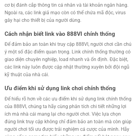
cơ bị đánh cắp thông tin cá nhân và tài khoản ngân hàng.
Ngoài ra, các link giả mạo còn có thể chứa mã độc, virus
gây hại cho thiết bị của người dùng.
Cách nhận biết link vào 888VI chính thống
Để đảm bảo an toàn khi truy cập 888VI, người chơi cần chú
ý một số đặc điểm quan trọng. Link chính thống thường có
giao diện chuyên nghiệp, load nhanh và ổn định. Đặc biệt,
các link này luôn được cập nhật thường xuyên bởi đội ngũ
kỹ thuật của nhà cái.
Ưu điểm khi sử dụng link chơi chính thống
Để hiểu rõ hơn về các ưu điểm khi sử dụng link chính thống
của 888VI, chúng ta hãy cùng phân tích chi tiết những lợi
ích mà nhà cái mang lại cho người chơi. Việc lựa chọn
đúng link truy cập không chỉ đảm bảo an toàn mà còn giúp
người chơi tối ưu được trải nghiệm cá cược của mình. Hãy