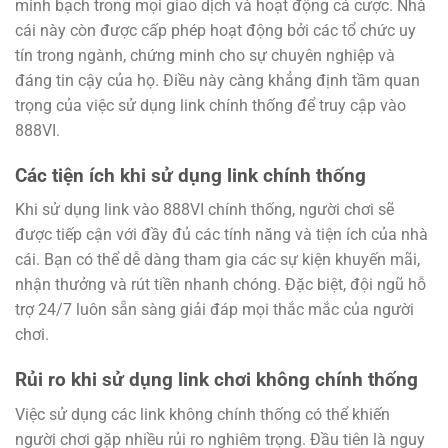
minh bạch trong mọi giao dịch và hoạt động cá cược. Nhà
cái này còn được cấp phép hoạt động bởi các tổ chức uy
tín trong ngành, chứng minh cho sự chuyên nghiệp và
đáng tin cậy của họ. Điều này càng khẳng định tầm quan
trọng của việc sử dụng link chính thống để truy cập vào
888VI.
Các tiện ích khi sử dụng link chính thống
Khi sử dụng link vào 888VI chính thống, người chơi sẽ
được tiếp cận với đầy đủ các tính năng và tiện ích của nhà
cái. Bạn có thể dễ dàng tham gia các sự kiện khuyến mãi,
nhận thưởng và rút tiền nhanh chóng. Đặc biệt, đội ngũ hỗ
trợ 24/7 luôn sẵn sàng giải đáp mọi thắc mắc của người
chơi.
Rủi ro khi sử dụng link chơi không chính thống
Việc sử dụng các link không chính thống có thể khiến
người chơi gặp nhiều rủi ro nghiêm trọng. Đầu tiên là nguy