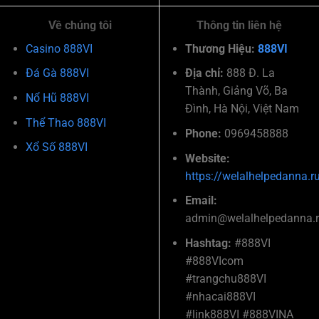
Về chúng tôi
Thông tin liên hệ
Casino 888VI
Thương Hiệu:
888VI
Đá Gà 888VI
Địa chỉ:
888 Đ. La
Thành, Giảng Võ, Ba
Nổ Hũ 888VI
Đình, Hà Nội, Việt Nam
Thể Thao 888VI
Phone:
0969458888
Xổ Số 888VI
Website:
https://welalhelpedanna.r
Email:
admin@welalhelpedanna.
Hashtag:
#888VI
#888VIcom
#trangchu888VI
#nhacai888VI
#link888VI #888VINA