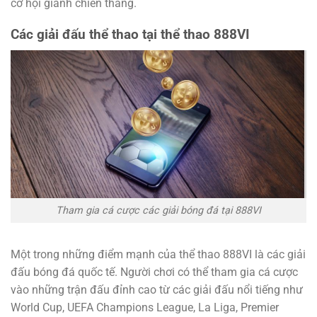
cơ hội giành chiến thắng.
Các giải đấu thể thao tại thể thao 888VI
Tham gia cá cược các giải bóng đá tại 888VI
Một trong những điểm mạnh của thể thao 888VI là các giải
đấu bóng đá quốc tế. Người chơi có thể tham gia cá cược
vào những trận đấu đỉnh cao từ các giải đấu nổi tiếng như
World Cup, UEFA Champions League, La Liga, Premier