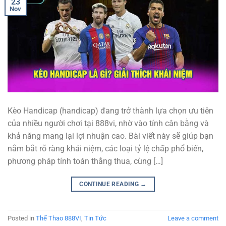
23
Nov
Kèo Handicap (handicap) đang trở thành lựa chọn ưu tiên
của nhiều người chơi tại 888vi, nhờ vào tính cân bằng và
khả năng mang lại lợi nhuận cao. Bài viết này sẽ giúp bạn
nắm bắt rõ ràng khái niệm, các loại tỷ lệ chấp phổ biến,
phương pháp tính toán thắng thua, cùng […]
CONTINUE READING
→
Posted in
Thể Thao 888VI
,
Tin Tức
Leave a comment