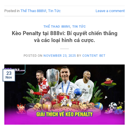
Posted in
Thể Thao 888VI
,
Tin Tức
Leave a comment
THỂ THAO 888VI
,
TIN TỨC
Kèo Penalty tại 888vi: Bí quyết chiến thắng
và các loại hình cá cược.
POSTED ON
NOVEMBER 23, 2025
BY
CONTENT BET
23
Nov