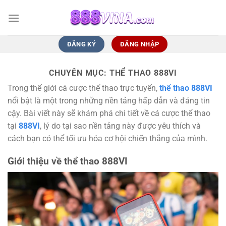
Skip
to
content
ĐĂNG KÝ
ĐĂNG NHẬP
CHUYÊN MỤC:
THỂ THAO 888VI
Trong thế giới cá cược thể thao trực tuyến,
thể thao 888VI
nổi bật là một trong những nền tảng hấp dẫn và đáng tin
cậy. Bài viết này sẽ khám phá chi tiết về cá cược thể thao
tại
888VI
, lý do tại sao nền tảng này được yêu thích và
cách bạn có thể tối ưu hóa cơ hội chiến thắng của mình.
Giới thiệu về thể thao 888VI