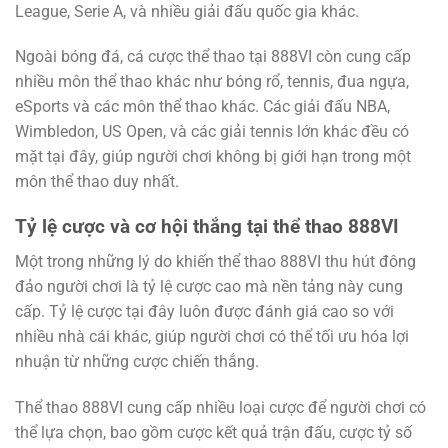
League, Serie A, và nhiều giải đấu quốc gia khác.
Ngoài bóng đá, cá cược thể thao tại 888VI còn cung cấp
nhiều môn thể thao khác như bóng rổ, tennis, đua ngựa,
eSports và các môn thể thao khác. Các giải đấu NBA,
Wimbledon, US Open, và các giải tennis lớn khác đều có
mặt tại đây, giúp người chơi không bị giới hạn trong một
môn thể thao duy nhất.
Tỷ lệ cược và cơ hội thắng tại thể thao 888VI
Một trong những lý do khiến thể thao 888VI thu hút đông
đảo người chơi là tỷ lệ cược cao mà nền tảng này cung
cấp. Tỷ lệ cược tại đây luôn được đánh giá cao so với
nhiều nhà cái khác, giúp người chơi có thể tối ưu hóa lợi
nhuận từ những cược chiến thắng.
Thể thao 888VI cung cấp nhiều loại cược để người chơi có
thể lựa chọn, bao gồm cược kết quả trận đấu, cược tỷ số